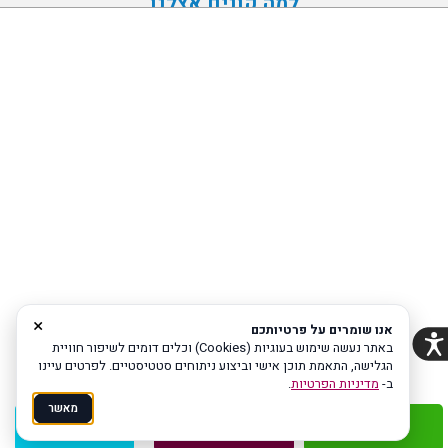
למה קונים אצלנו
אחריות
משלוח מהיר
שירות מכל הלב
מדיניות פרטיות
הצהרת נגישות
Coi בניית אתרים
×
אנו שומרים על פרטיותכם
הודעה לבעלי האתר
באתר נעשה שימוש בעוגיות (Cookies) וכלים דומים לשיפור חוויית
הגלישה, התאמת תוכן אישי וביצוע ניתוחים סטטיסטיים. לפרטים עיינו
ב-
מדיניות הפרטיות
.
תקופת הניסיון הסתיימה, יש ליצור מנוי דרך ממשק ניהול
האתר.
מאשר
האתר נכנס לרשימת המחיקה ויימחק בקרוב
לחץ כאן
אם אינך זוכר את כתובת ממשק ניהול האתר שלך.